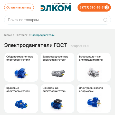
Оставить заявку
8 (727) 390-88-81
Главная
Каталог
Электродвигатели
Электродвигатели ГОСТ
Товаров: 1901
Общепромышленные
Взрывозащищенные
Высоковольтные
электродвигатели
электродвигатели
электродвигатели
Крановые
Однофазные
Электродвигатели
электродвигатели
электродвигатели
с тормозом