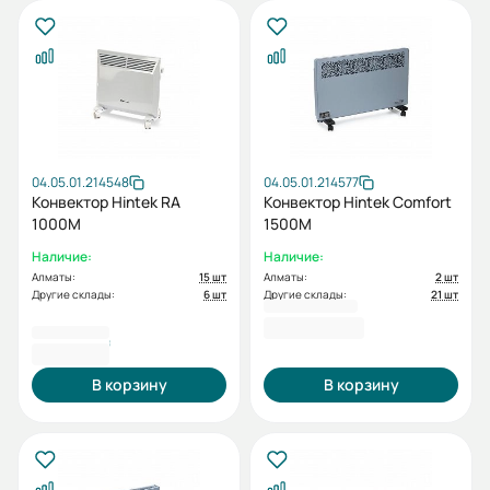
04.05.01.214548
04.05.01.214577
Конвектор Hintek RA
Конвектор Hintek Comfort
1000M
1500M
Наличие:
Наличие:
Алматы:
15 шт
Алматы:
2 шт
Другие склады:
6 шт
Другие склады:
21 шт
29994
29 726 ₸
3 258,00 ₽
В корзину
В корзину