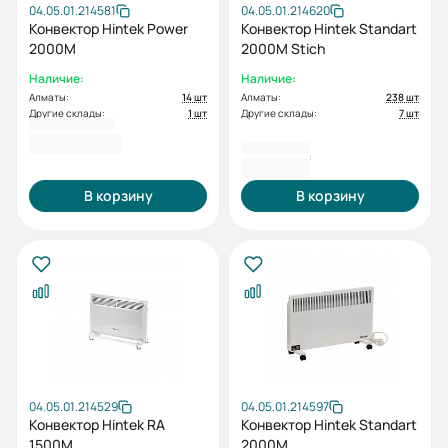
04.05.01.214581
04.05.01.214620
Конвектор Hintek Power
Конвектор Hintek Standart
2000M
2000M Stich
Наличие:
Наличие:
Алматы:
14 шт
Алматы:
238 шт
Другие склады:
1 шт
Другие склады:
7 шт
33676
3 609,00 ₽
33 810 ₸
В корзину
В корзину
04.05.01.214529
04.05.01.214597
Конвектор Hintek RA
Конвектор Hintek Standart
1500M
2000M