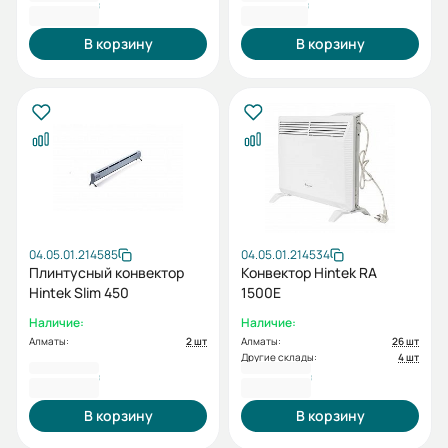
41 308 ₸
42 112 ₸
В корзину
В корзину
04.05.01.214585
04.05.01.214534
Плинтусный конвектор
Конвектор Hintek RA
Hintek Slim 450
1500E
Наличие:
Наличие:
Алматы:
2 шт
Алматы:
26 шт
Другие склады:
4 шт
47 535 ₸
47 535 ₸
В корзину
В корзину