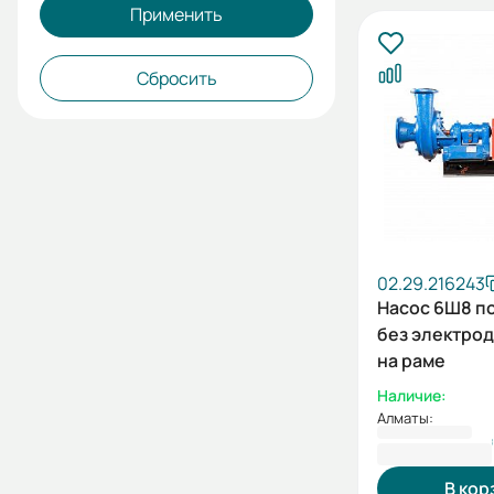
Применить
Сбросить
02.29.216243
Насос 6Ш8 по
без электро
на раме
Наличие:
Алматы:
1 860 306 ₸
В кор