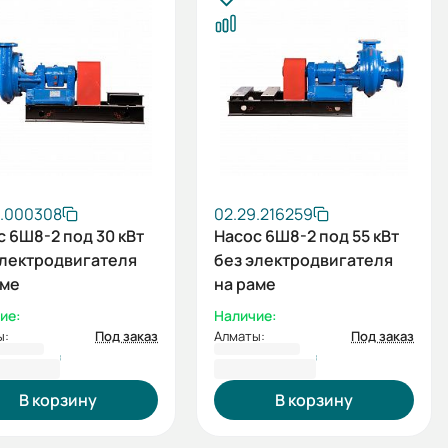
9.000308
02.29.216259
с 6Ш8-2 под 30 кВт
Насос 6Ш8-2 под 55 кВт
электродвигателя
без электродвигателя
аме
на раме
ие:
Наличие:
ы:
Под заказ
Алматы:
Под заказ
8 605 ₸
1 768 605 ₸
В корзину
В корзину