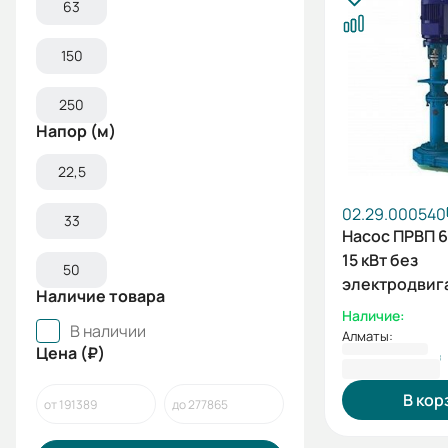
63
150
250
Напор (м)
22,5
02.29.000540
33
Насос ПРВП 6
15 кВт без
50
электродвиг
Наличие товара
Наличие:
В наличии
Алматы:
Цена (₽)
1 281 349 ₸
В кор