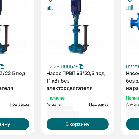
02.29.000539
02.2
3/22,5 под
Насос ПРВП 63/22,5 под
Насо
11 кВт без
без 
ателя
электродвигателя
на р
Наличие:
Налич
Под заказ
Алматы:
Под заказ
Алмат
1 285 500 ₸
1 76
зину
В корзину