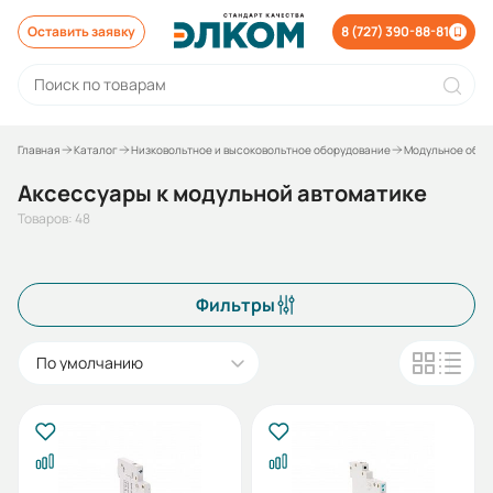
Оставить заявку
8 (727) 390-88-81
Главная
Каталог
Низковольтное и высоковольтное оборудование
Модульное обор
Аксессуары к модульной автоматике
Товаров: 48
Фильтры
По умолчанию