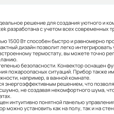
деальное решение для создания уютного и ко
ntek разработана с учетом всех современных 
тью 1500 Вт способен быстро и равномерно п
пактный дизайн позволит легко интегрировать
 встроенному термостату, вы можете точно ре
еланию.
тепенью безопасности. Конвектор оснащен фун
я пожароопасных ситуаций. Прибор также имее
жности, например, в ванной комнате.
ется энергоэффективным решением, что позвол
сшумно, не создавая некомфортного шума, чт
атах.
щен интуитивно понятной панелью управления,
р можно установить как на полу, так и на сте