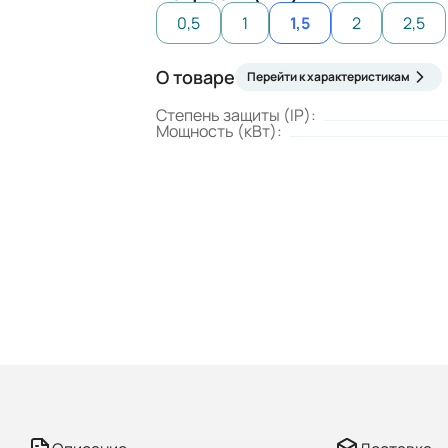
0,5
1
1,5
2
2,5
О товаре
Перейти к характеристикам
Степень защиты (IP):
Мощность (кВт):