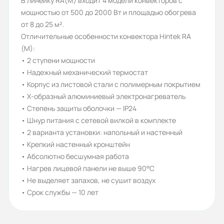
В линейку RA(M) входит 4 модели конвекторов с
1
мощностью от 500 до 2000 Вт и площадью обогрева
Срок службы, лет:
от 8 до 25 м².
Отличительные особенности конвектора Hintek RA
10
(M):
Вес (кг):
• 2 ступени мощности
• Надежный механический термостат
3.3
• Корпус из листовой стали с полимерным покрытием
Габариты (ШхВхГ, м):
• Х-образный алюминиевый электронагреватель
• Степень защиты оболочки — IP24
0.46x0.103x0.4
• Шнур питания с сетевой вилкой в комплекте
• 2 варианта установки: напольный и настенный
• Крепкий настенный кронштейн
• Абсолютно бесшумная работа
• Нагрев лицевой панели не выше 90°С
• Не выделяет запахов, не сушит воздух
• Срок службы — 10 лет