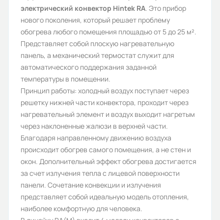
электрический конвектор Hintek RA
. Это прибор
220
нового поколения, который решает проблему
Бренд:
обогрева любого помещения площадью от 5 до 25 м².
Представляет собой плоскую нагревательную
Hintek
панель, а механический термостат служит для
Номинальный ток в фазе (A):
автоматического поддержания заданной
температуры в помещении.
4,4
Принцип работы: холодный воздух поступает через
Обогреваемая площадь (м2):
решетку нижней части конвектора, проходит через
нагревательный элемент и воздух выходит нагретым
15
через наклоненные жалюзи в верхней части.
Степень защиты (IP):
Благодаря направленному движению воздуха
происходит обогрев самого помещения, а не стен и
IP24
окон. Дополнительный эффект обогрева достигается
Источник тепла:
за счет излучения тепла с лицевой поверхности
панели. Сочетание конвекции и излучения
Электричество
представляет собой идеальную модель отопления,
Гарантия, лет:
наиболее комфортную для человека.