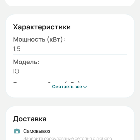
Характеристики
Мощность (кВт):
1,5
Модель:
IO
Режимы работы (кВт):
Смотреть все
1,5
Сеть (В):
220
Доставка
Бренд:
Самовывоз
Hintek
Заберите оборудование сегодня с любого