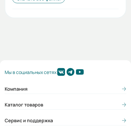
Электричество
Гарантия, лет:
1
Срок службы, лет:
7
Вес (кг):
4
Мы в социальных сетях
Габариты (ШхВхГ, м):
0.064x1.462x0.092
Компания
Каталог товаров
Сервис и поддержка